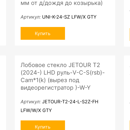
мм от д/дождя до козырька)
Артикул:
UNI-K-24-SZ LFW/X GTY
Купить
Лобовое стекло JETOUR T2
(2024-) LHD руль-V-C-S(rsb)-
Cam*1(k) (вырез под
видеорегистратор )-W-Y
Артикул:
JETOUR-T2-24-L-S2Z-FH
LFW/W/X GTY
Купить