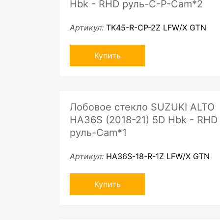
Hbk - RHD руль-C-P-Cam*2
Артикул:
TK45-R-CP-2Z LFW/X GTN
Купить
Лобовое стекло SUZUKI ALTO
HA36S (2018-21) 5D Hbk - RHD
руль-Cam*1
Артикул:
HA36S-18-R-1Z LFW/X GTN
Купить