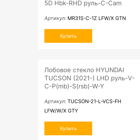
5D Hbk-RHD руль-C-Cam
Артикул:
MR31S-C-1Z LFW/X GTN
Купить
Лобовое стекло HYUNDAI
TUCSON (2021-) LHD руль-V-
C-P(mb)-S(rsb)-W-Y
Артикул:
TUCSON-21-L-VCS-FH
LFW/W/X GTY
Купить