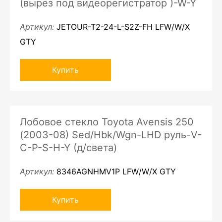
(вырез под видеорегистратор )-W-Y
Артикул:
JETOUR-T2-24-L-S2Z-FH LFW/W/X
GTY
Купить
Лобовое стекло Toyota Avensis 250
(2003-08) Sed/Hbk/Wgn-LHD руль-V-
C-P-S-H-Y (д/света)
Артикул:
8346AGNHMV1P LFW/W/X GTY
Купить