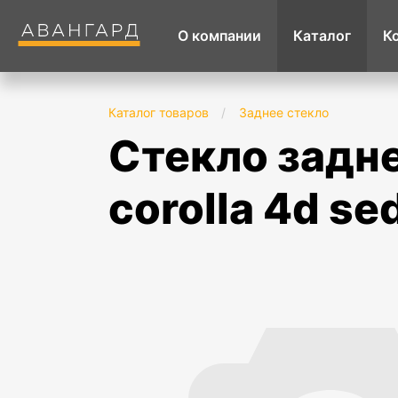
О компании
Каталог
К
Каталог товаров
/
Заднее стекло
стекло заднее с обогревом в клей toyota
corolla 4d s