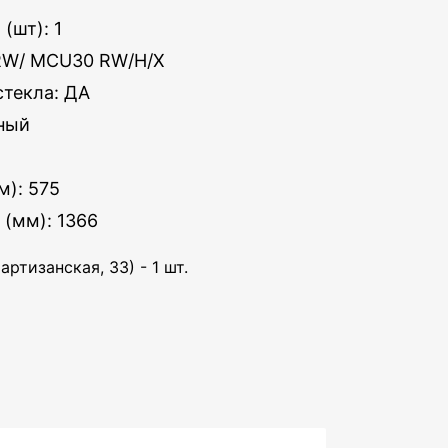
(шт): 1
RW/ MCU30 RW/H/X
стекла: ДА
ьный
м): 575
 (мм): 1366
артизанская, 33) - 1 шт.