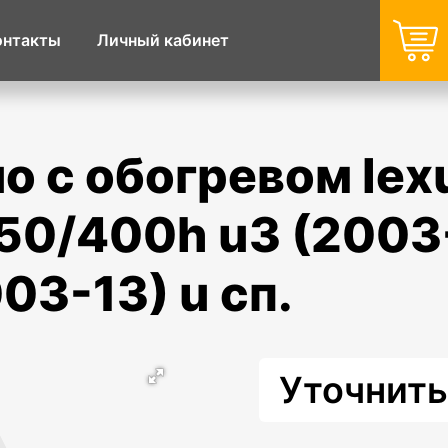
онтакты
Личный кабинет
0/400h u3 (2003-
003-13) u сп.
Уточнить