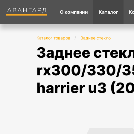
О компании
Каталог
К
Каталог товаров
/
Заднее стекло
заднее стекло с обогревом lexus
rx300/330/35
harrier u3 (2