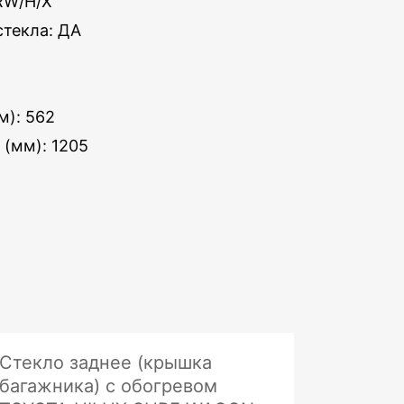
RW/H/X
стекла: ДА
м): 562
 (мм): 1205
Стекло заднее (крышка
багажника) с обогревом