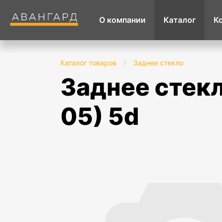
О компании
Каталог
К
Каталог товаров
/
Заднее стекло
заднее стекло с обогревом kia rio (2000-
05) 5d