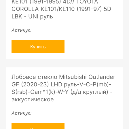
KE101 (1991-1995) 4D// TOYOTA
COROLLA KE101/KE110 (1991-97) 5D
LBK - UNI руль
Артикул:
Купить
Лобовое стекло Mitsubishi Outlander
GF (2020-23) LHD руль-V-C-P(mb)-
S(rsb)-Cam*1(k)-W-Y (д/д круглый) -
аккустическое
Артикул: