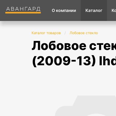
О компании
Каталог
К
Каталог товаров
/
Лобовое стекло
лобовое стекло mercedes benz s-class w221
(2009-13) lh