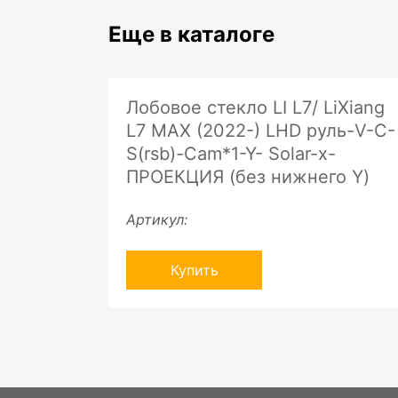
Еще в каталоге
Лобовое стекло LI L7/ LiXiang
L7 MAX (2022-) LHD руль-V-C-
S(rsb)-Cam*1-Y- Solar-x-
ПРОЕКЦИЯ (без нижнего Y)
Артикул:
Купить