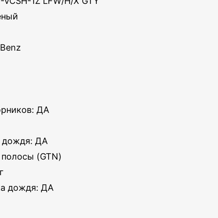
9-VCSH-1Z LFW/H/X GTY
ёный
-Benz
орников: ДА
 дождя: ДА
 полосы (GTN)
г
ка дождя: ДА