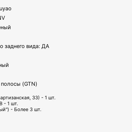
uyao
NV
ёный
о заднего вида: ДА
ьный
 полосы (GTN)
артизанская, 33) - 1 шт.
 - 1 шт.
й") - Более 3 шт.