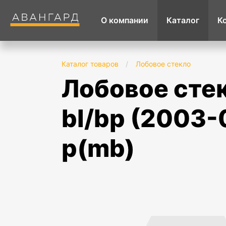
О компании
Каталог
К
Каталог товаров
/
Лобовое стекло
лобовое стекло subaru legacy/ outback
bl/bp (2003-
p(mb)