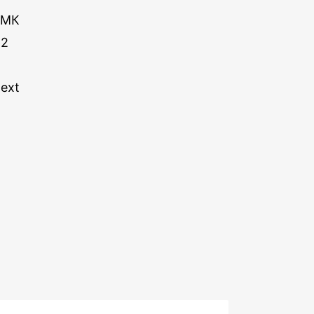
КМК
62
ext