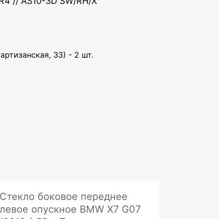
R4 // AS10-3D SW/RH/X
артизанская, 33) - 2 шт.
Стекло боковое переднее
левое опускное BMW X7 G07