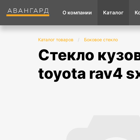
О компании
Каталог
К
Каталог товаров
/
Боковое стекло
стекло кузова (собачник) заднее правое
toyota rav4 s