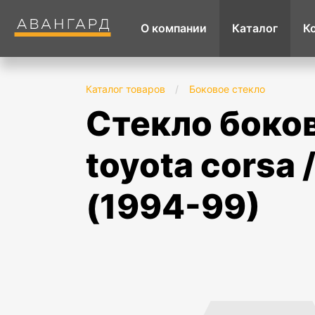
О компании
Каталог
К
Каталог товаров
/
Боковое стекло
стекло боковое переднее правое опускное
toyota corsa /
(1994-99)