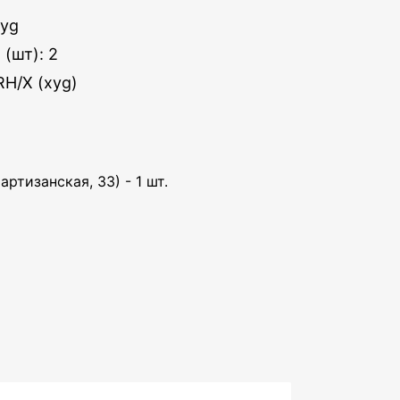
Xyg
(шт): 2
RH/X (xyg)
артизанская, 33) - 1 шт.