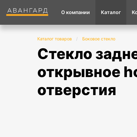
О компании
Каталог
К
Каталог товаров
/
Боковое стекло
стекло задней двери правое неопускное,
открывное ho
отверстия