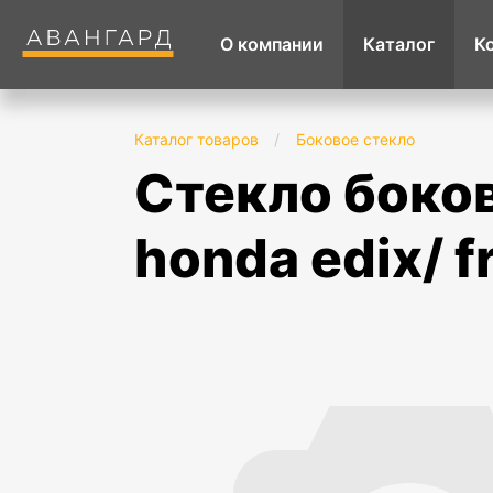
О компании
Каталог
К
Каталог товаров
/
Боковое стекло
стекло боковое заднее правое опускное
honda edix/ f