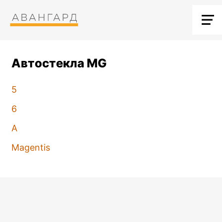
Автостекла MG
5
6
A
Magentis