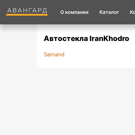
О компании
Каталог
К
Автостекла IranKhodro
Samand