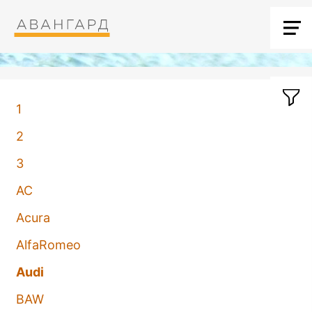
1
2
3
AC
Acura
AlfaRomeo
Audi
BAW