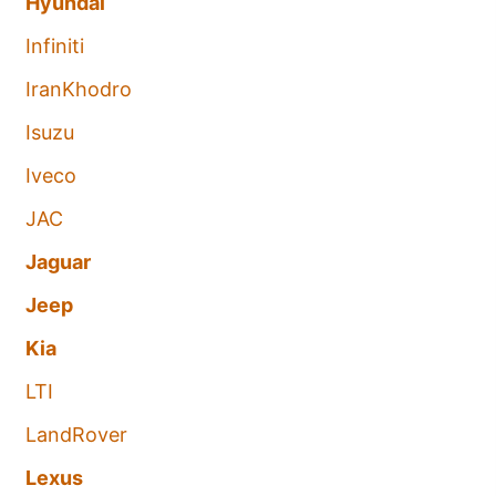
Hyundai
Infiniti
IranKhodro
Isuzu
Iveco
JAC
Jaguar
Jeep
Kia
LTI
LandRover
Lexus