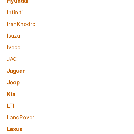
Hyundai
Infiniti
IranKhodro
Isuzu
Iveco
JAC
Jaguar
Jeep
Kia
LTI
LandRover
Lexus