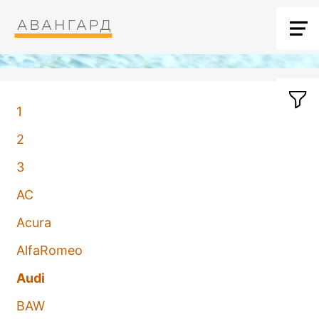
1
2
3
AC
Acura
AlfaRomeo
Audi
BAW