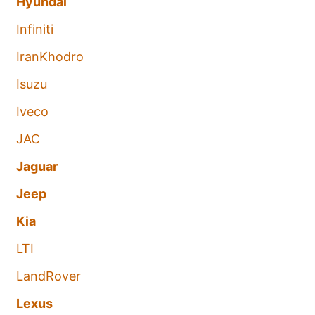
Hyundai
Infiniti
IranKhodro
Isuzu
Iveco
JAC
Jaguar
Jeep
Kia
LTI
LandRover
Lexus