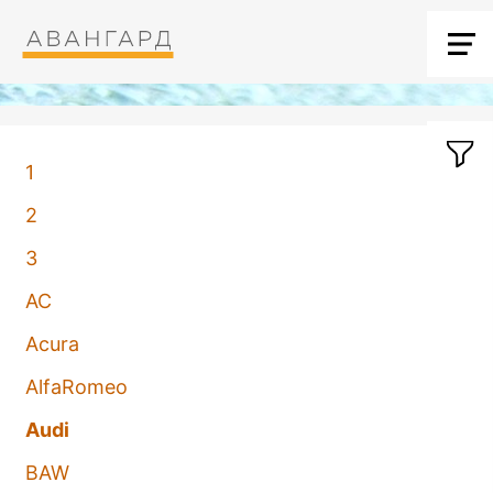
1
2
3
AC
Acura
AlfaRomeo
Audi
BAW