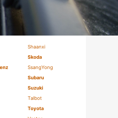
Shaanxi
Skoda
enz
SsangYong
Subaru
Suzuki
Talbot
Toyota