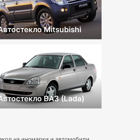
Автостекло Mitsubishi
Автостекло ВАЗ (Lada)
текол на иномарки и автомобили