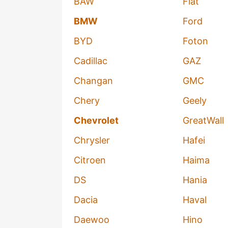
BAW
Fiat
BMW
Ford
BYD
Foton
Cadillac
GAZ
Changan
GMC
Chery
Geely
Chevrolet
GreatWall
Chrysler
Hafei
Citroen
Haima
DS
Hania
Dacia
Haval
Daewoo
Hino