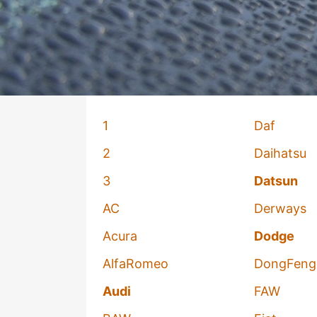
1
Daf
2
Daihatsu
3
Datsun
AC
Derways
Acura
Dodge
AlfaRomeo
DongFeng
Audi
FAW