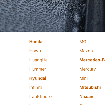
Honda
MG
Howo
Mazda
HuangHai
Mercedes-B
Hummer
Mercury
Hyundai
Mini
Infiniti
Mitsubishi
IranKhodro
Nissan