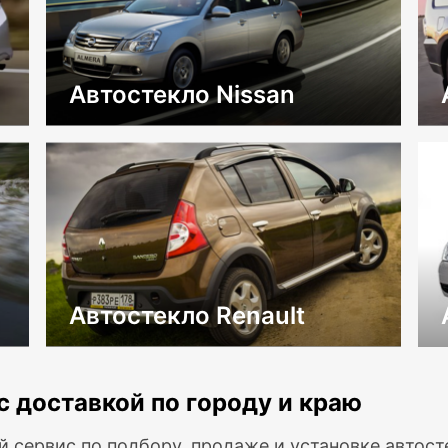
Автостекло Nissan
Автостекло Renault
с доставкой по городу и краю
й сервис по подбору, продаже и установке автос