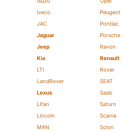
Isuzu
Opel
Iveco
Peugeot
JAC
Pontiac
Jaguar
Porsche
Jeep
Ravon
Kia
Renault
LTI
Rover
LandRover
SEAT
Lexus
Saab
Lifan
Saturn
Lincoln
Scania
MAN
Scion