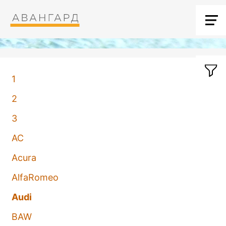
1
2
3
AC
Acura
AlfaRomeo
Audi
BAW