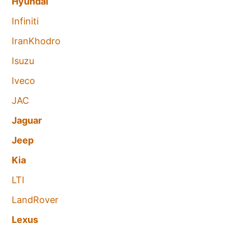
Hyundai
Infiniti
IranKhodro
Isuzu
Iveco
JAC
Jaguar
Jeep
Kia
LTI
LandRover
Lexus