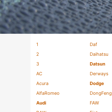
1
Daf
2
Daihatsu
3
Datsun
AC
Derways
Acura
Dodge
AlfaRomeo
DongFeng
Audi
FAW