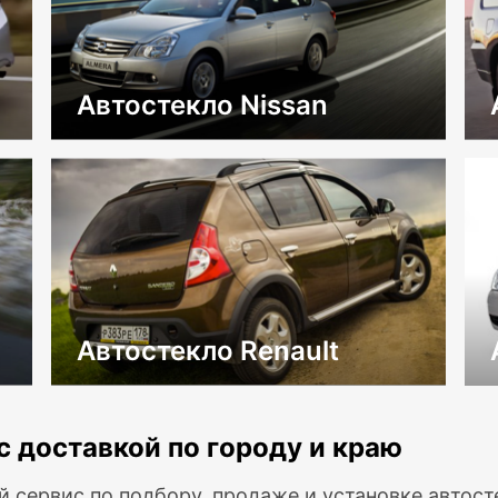
Автостекло Nissan
Автостекло Renault
с доставкой по городу и краю
й сервис по подбору, продаже и установке автос