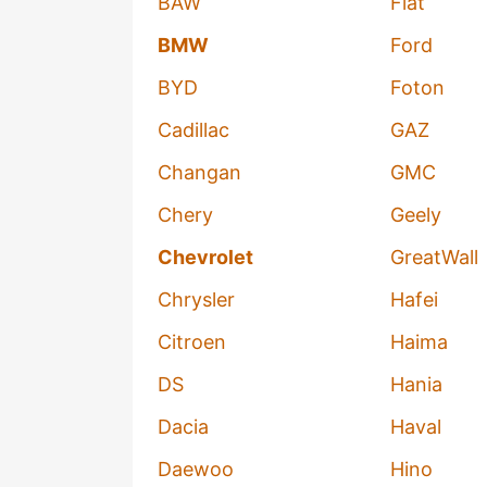
BAW
Fiat
BMW
Ford
BYD
Foton
Cadillac
GAZ
Changan
GMC
Chery
Geely
Chevrolet
GreatWall
Chrysler
Hafei
Citroen
Haima
DS
Hania
Dacia
Haval
Daewoo
Hino