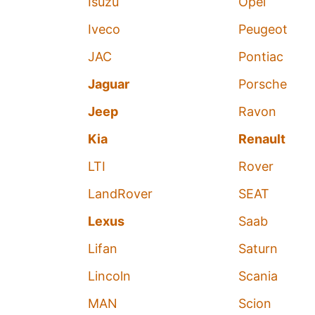
Isuzu
Opel
Iveco
Peugeot
JAC
Pontiac
Jaguar
Porsche
Jeep
Ravon
Kia
Renault
LTI
Rover
LandRover
SEAT
Lexus
Saab
Lifan
Saturn
Lincoln
Scania
MAN
Scion