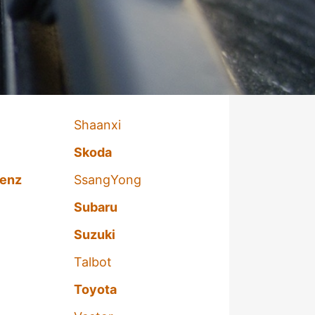
Shaanxi
Skoda
enz
SsangYong
Subaru
Suzuki
Talbot
Toyota