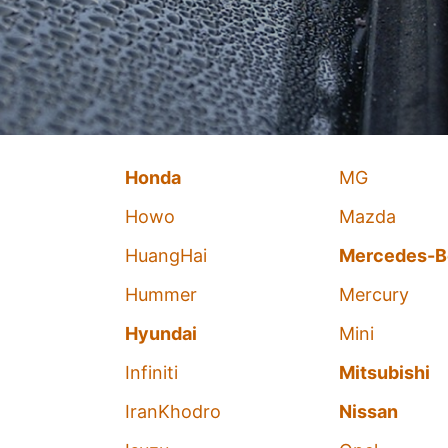
Honda
MG
Howo
Mazda
HuangHai
Mercedes-B
Hummer
Mercury
Hyundai
Mini
Infiniti
Mitsubishi
IranKhodro
Nissan