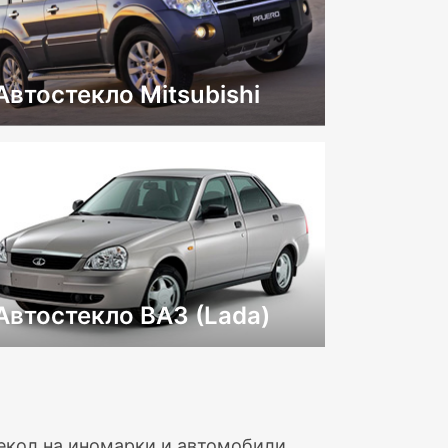
Автостекло Mitsubishi
Автостекло ВАЗ (Lada)
текол на иномарки и автомобили